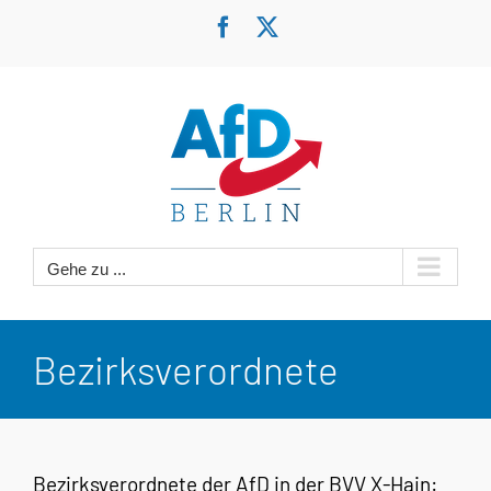
Zum
Facebook
X
Inhalt
springen
Gehe zu ...
Bezirksverordnete
Bezirksverordnete der AfD in der BVV X-Hain: