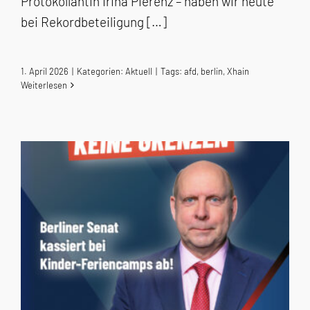
Protokollantin Irina Pierenz – haben wir heute
bei Rekordbeteiligung […]
1. April 2026
|
Kategorien:
Aktuell
|
Tags:
afd
,
berlin
,
Xhain
Weiterlesen