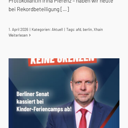
Protokollantin Irina Pierenz – haben wir heute
bei Rekordbeteiligung […]
1. April 2026
|
Kategorien:
Aktuell
|
Tags:
afd
,
berlin
,
Xhain
Weiterlesen