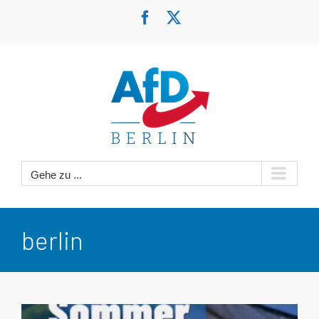
Zum
Facebook
X
Inhalt
springen
Gehe zu ...
berlin